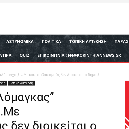
ΑΣΤΥΝΟΜΙΚΆ
ΠΟΛΙΤΙΚΆ
ΤΟΠΙΚΉ ΑΥΤ/ΚΗΣΗ
ΠΑΡΑΣ
ΑΤΙΡΑ
QUIZ
ΕΠΙΚΟΙΝΩΝΊΑ :
FN@KORINTHIANNEWS.GR
ιδήμαρχος! -…Με κουτσαβακισμούς δεν διοικείται ο δήμος!
σεις
Τοπική Αυτ/κηση
λόμαγκας”
-…Με
 δεν διοικείται ο