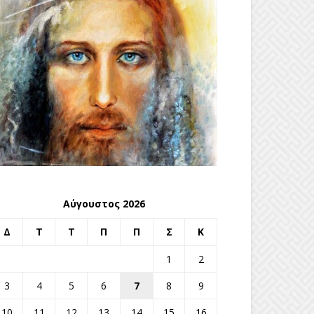
Αύγουστος 2026
Δ
Τ
Τ
Π
Π
Σ
Κ
1
2
3
4
5
6
7
8
9
10
11
12
13
14
15
16