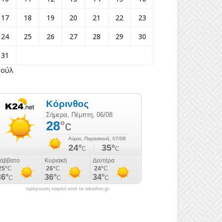
17
18
19
20
21
22
23
24
25
26
27
28
29
30
31
Ιούλ
πρόγνωση καιρού από το weather.gr