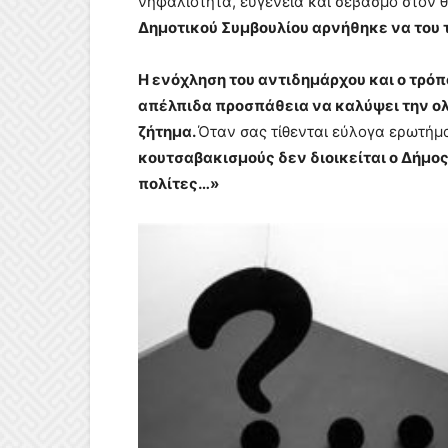
νηφαλιότητα, ευγένεια και σεβασμό στον θ
Δημοτικού Συμβουλίου αρνήθηκε να του 
Η ενόχληση του αντιδημάρχου και ο τρόπο
απέλπιδα προσπάθεια να καλύψει την ολ
ζήτημα.
Όταν σας τίθενται εύλογα ερωτήμα
κουτσαβακισμούς δεν διοικείται ο Δήμος
πολίτες…»