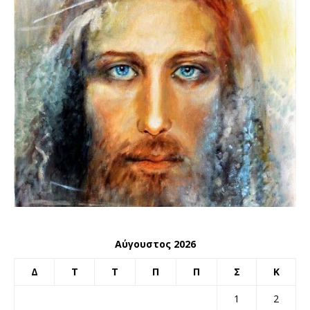
Αύγουστος 2026
Δ
Τ
Τ
Π
Π
Σ
Κ
1
2