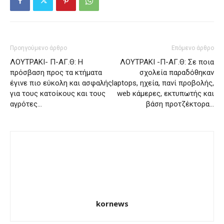
Προηγούμενο άρθρο
Επόμενο άρθρο
ΛΟΥΤΡΑΚΙ- Π-ΑΓ.Θ: Η
ΛΟΥΤΡΑΚΙ -Π-ΑΓ.Θ: Σε ποια
πρόσβαση προς τα κτήματα
σχολεία παραδόθηκαν
έγινε πιο εύκολη και ασφαλής
laptops, ηχεία, πανί προβολής,
για τους κατοίκους και τους
web κάμερες, εκτυπωτής και
αγρότες…
βάση προτζέκτορα…
kornews