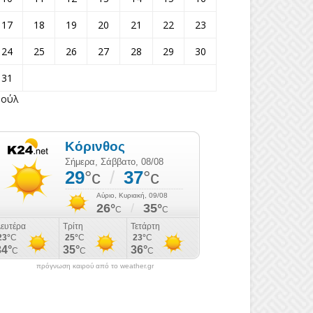
17
18
19
20
21
22
23
24
25
26
27
28
29
30
31
Ιούλ
πρόγνωση καιρού από το weather.gr