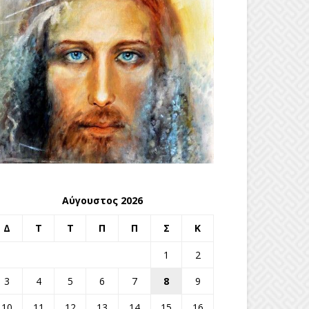
Αύγουστος 2026
Δ
Τ
Τ
Π
Π
Σ
Κ
1
2
3
4
5
6
7
8
9
10
11
12
13
14
15
16