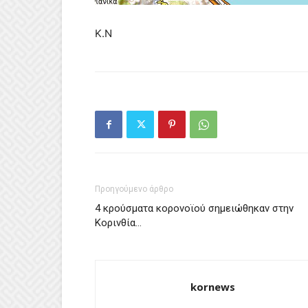
Κ.Ν
Προηγούμενο άρθρο
4 κρούσματα κορονοϊού σημειώθηκαν στην
Κορινθία…
kornews