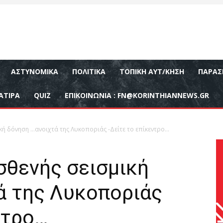
ΑΣΤΥΝΟΜΙΚΆ
ΠΟΛΙΤΙΚΆ
ΤΟΠΙΚΉ ΑΥΤ/ΚΗΣΗ
ΠΑΡΑΣ
ΑΤΙΡΑ
QUIZ
ΕΠΙΚΟΙΝΩΝΊΑ :
FN@KORINTHIANNEWS.GR
ή δόνηση …ανοιχτά της Λυκοποριάς -Δείτε το επίκεντρο…
θενής σεισμική
ά της Λυκοποριάς
ντρο…