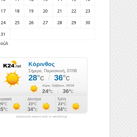
17
18
19
20
21
22
23
24
25
26
27
28
29
30
31
Ιούλ
πρόγνωση καιρού από το weather.gr