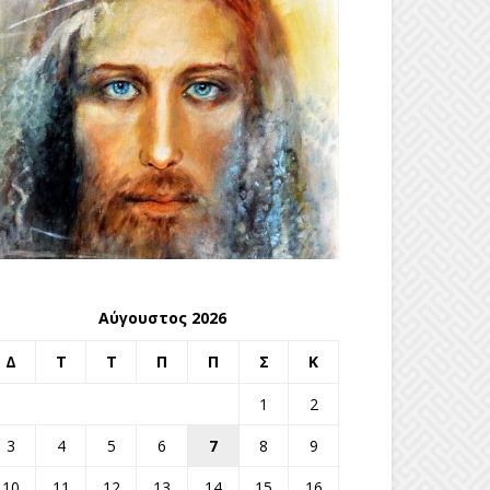
Αύγουστος 2026
Δ
Τ
Τ
Π
Π
Σ
Κ
1
2
3
4
5
6
7
8
9
10
11
12
13
14
15
16