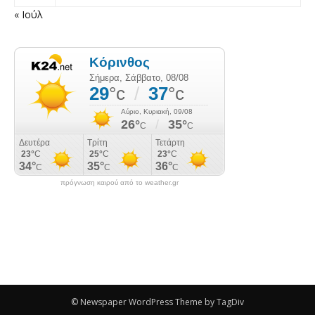
« Ιούλ
πρόγνωση καιρού από το weather.gr
© Newspaper WordPress Theme by TagDiv