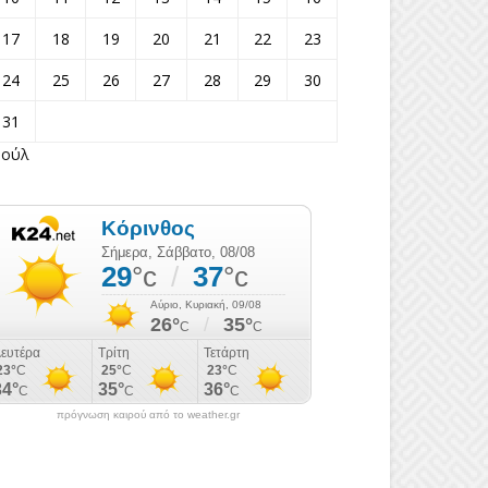
17
18
19
20
21
22
23
24
25
26
27
28
29
30
31
Ιούλ
πρόγνωση καιρού από το weather.gr