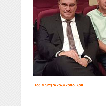
-Του Φώτη Νικολακόπουλου