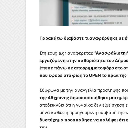
Παρακάτω διαβάστε τι αναφέρθηκε σε έ
Στη zougla.gr αναφέρεται:
“Ανασφάλιστη ή
εργαζόμενη στην καθαριότητα του Δήμου
έπεσε πάνω σε απορριμματοφόρο στο οπ
που έφερε στο φως το OPEN το πρωί της
Σύμφωνα με την αναγγελία πρόσληψης που
της 45χρονης δημοσιοποιήθηκε μια ημέρα
αποδεικνύει ότι η γυναίκα δεν είχε σχέση 
μήνα καθώς η προηγούμενη σύμβασή της εί
δυστύχημα προσπάθησε να καλύψει ότι
την.