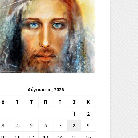
Αύγουστος 2026
Δ
Τ
Τ
Π
Π
Σ
Κ
1
2
3
4
5
6
7
8
9
10
11
12
13
14
15
16