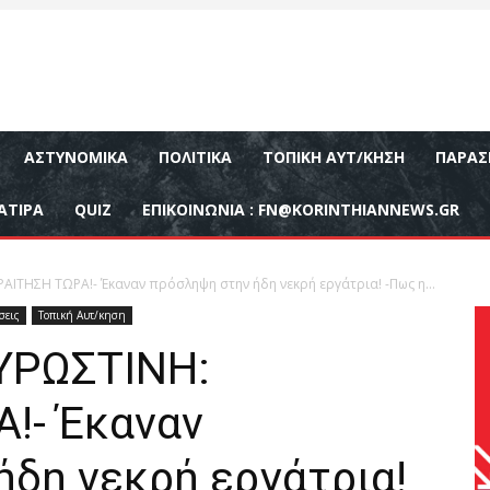
ΑΣΤΥΝΟΜΙΚΆ
ΠΟΛΙΤΙΚΆ
ΤΟΠΙΚΉ ΑΥΤ/ΚΗΣΗ
ΠΑΡΑΣ
ΑΤΙΡΑ
QUIZ
ΕΠΙΚΟΙΝΩΝΊΑ :
FN@KORINTHIANNEWS.GR
ΙΤΗΣΗ ΤΩΡΑ!- Έκαναν πρόσληψη στην ήδη νεκρή εργάτρια! -Πως η...
σεις
Τοπική Αυτ/κηση
ΥΡΩΣΤΙΝΗ:
!- Έκαναν
δη νεκρή εργάτρια!