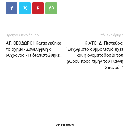
Προηγούμενο άρθρο
Επόμενο άρθρο
ΑΓ. ΘΕΟΔΩΡΟΙ: Κατασχέθηκε
ΚΙΑΤΟ: Δ. Πιστεύος:
το όχημα- Συνελήφθη ο
“Ξεχωριστό συμβολισμό έχει
66χρονος -Τι διαπιστώθηκε…
και η ονοματοδοσία του
χώρου προς τιμήν του Γιάννη
Σπανού…”
kornews