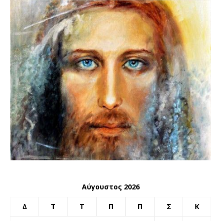
Αύγουστος 2026
Δ
Τ
Τ
Π
Π
Σ
Κ