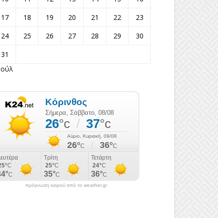
17
18
19
20
21
22
23
24
25
26
27
28
29
30
31
Ιούλ
πρόγνωση καιρού από το weather.gr