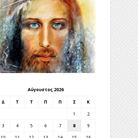
Αύγουστος 2026
Δ
Τ
Τ
Π
Π
Σ
Κ
1
2
3
4
5
6
7
8
9
10
11
12
13
14
15
16