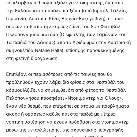
περιλαμβάνει 9 πολύ αξιόλογα ντοκιμαντέρ, ένα από
την Ελλάδα και τα υπόλοιπα ξένα (από Ισραήλ, Γαλλία,
Γερμανία, Αυστρία, Κίνα, Βοσνία-Ερζεγοβίνη), εκ των
οποίων τα 6 από την κυρίως ζώνη του 8ου Φεστιβάλ
Πελοποννήσου, και δύο (Ο εφιάλτης των Σαμάνων και
Τα παιδιά του Δάσους) από το Αφιέρωμα στην Αυστριακή
σκηνοθέτιδα Natalie Halla), επίσημης προσκεκλημένης
στη φετινή διοργάνωση.
Επιπλέον, οι περισσότερες από τις ταινίες που θα
προβληθούν έχουν λάβει διακρίσεις στα Φεστιβάλ του
κόσμου!Αξίζει να σημειωθεί ότι από φέτος το Φεστιβάλ
Πελοποννήσου προσφέρει «Ντοκιμαντέρ για Όλους»,
έναν νέο θεσμό, που επιτρέπει σε άτομα με προβλήματα
ακοής ή οράσεως καθώς και στα παιδιά με μέτρια
νοητική υστέρηση να έχουν πρόσβαση στα ντοκιμαντέρ
μέσω της μεταγλώττισης, της ακουστικής περιγραφής