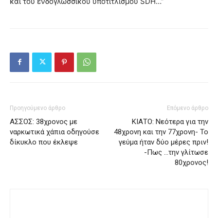
και του ενδογλωσσικού υποτιτλισμού SDH…”
Προηγούμενο άρθρο
Επόμενο άρθρο
ΑΣΣΟΣ: 38χρονος με
ΚΙΑΤΟ: Νεότερα για την
ναρκωτικά χάπια οδηγούσε
48χρονη και την 77χρονη- Το
δίκυκλο που έκλεψε
γεύμα ήταν δύο μέρες πριν!
-Πως …την γλίτωσε
80χρονος!