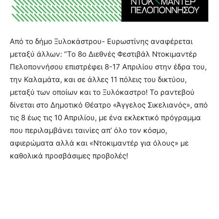
Από το δήμο Ξυλοκάστρου- Ευρωστίνης αναφέρεται
μεταξύ άλλων: “Το 8ο Διεθνές Φεστιβάλ Ντοκιμαντέρ
Πελοποννήσου επιστρέφει 8-17 Απριλίου στην έδρα του,
την Καλαμάτα, και σε άλλες 11 πόλεις του δικτύου,
μεταξύ των οποίων και το Ξυλόκαστρο! Το ραντεβού
δίνεται στο Δημοτικό Θέατρο «Άγγελος Σικελιανός», από
τις 8 έως τις 10 Απριλίου, με ένα εκλεκτικό πρόγραμμα
που περιλαμβάνει ταινίες απ’ όλο τον κόσμο,
αφιερώματα αλλά και «Ντοκιμαντέρ για όλους» με
καθολικά προσβάσιμες προβολές!