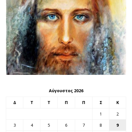
Αύγουστος 2026
Δ
Τ
Τ
Π
Π
Σ
Κ
1
2
3
4
5
6
7
8
9