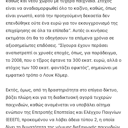
καθώς και νέου χώρου με τυχερά παιχνίδια. Στόχος
είναι να αναδιαμορφωθεί όλο το καζίνο, καθώς, όπως
είναι γνωστό, κατά την προηγούμενη δεκαετία δεν
επενδύθηκε ούτε ένα ευρώ για τον εκσυγχρονισμό της
επιχείρησης σε όλα τα επίπεδα”. Αυτές οι κινήσεις
εκτιμάται ότι θα το οδηγήσουν τα επόμενα χρόνια σε
αξιοσημείωτες επιδόσεις. “Σίγουρα έχουν περάσει
ανεπιστρεπτί οι χρυσές εποχές, όπως, για παράδειγμα,
το 2008, που ο τζίρος έφτανε τα 300 εκατ. ευρώ, αλλά ο
στόχος των 100 εκατ. φαντάζει εφικτός”, σημειώνει με
εμφατικό τρόπο ο Λουκ Κόμερ.
Εκτός, όμως, από τη δραστηριότητα στο επίγειο δίκτυο,
βάζει πλώρη και για τη διαδικτυακή αγορά τυχερών
παιχνιδιών, καθώς αναμένεται να υποβάλει αίτημα
ενώπιον της Επιτροπής Εποπτείας και Ελέγχου Παιγνίων
(ΕΕΕΠ), προκειμένου να λάβει άδεια τύπου 2, η οποία
δίνει τη δυνατότητα της νόμιμης διεξαγωγής παιχνιδιών