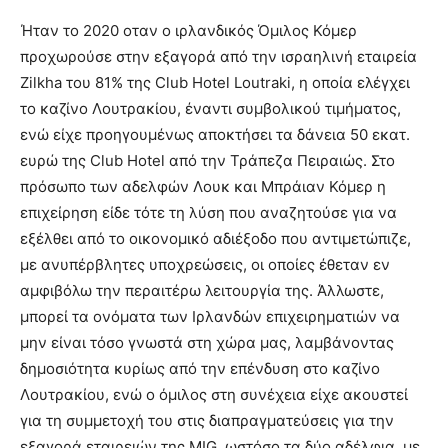
Ήταν το 2020 οταν ο ιρλανδικός Όμιλος Κόμερ
προχωρούσε στην εξαγορά από την ισραηλινή εταιρεία
Zilkha του 81% της Club Hotel Loutraki, η οποία ελέγχει
το καζίνο Λουτρακίου, έναντι συμβολικού τιμήματος,
ενώ είχε προηγουμένως αποκτήσει τα δάνεια 50 εκατ.
ευρώ της Club Hotel από την Τράπεζα Πειραιώς. Στο
πρόσωπο των αδελφών Λουκ και Μπράιαν Κόμερ η
επιχείρηση είδε τότε τη λύση που αναζητούσε για να
εξέλθει από το οικονομικό αδιέξοδο που αντιμετώπιζε,
με ανυπέρβλητες υποχρεώσεις, οι οποίες έθεταν εν
αμφιβόλω την περαιτέρω λειτουργία της. Άλλωστε,
μπορεί τα ονόματα των Ιρλανδών επιχειρηματιών να
μην είναι τόσο γνωστά στη χώρα μας, λαμβάνοντας
δημοσιότητα κυρίως από την επένδυση στο καζίνο
Λουτρακίου, ενώ ο όμιλος στη συνέχεια είχε ακουστεί
για τη συμμετοχή του στις διαπραγματεύσεις για την
εξαγορά εταιρειών της MIG, ωστόσο τα δύο αδέλφια, με