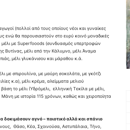
γωγοί (πολλοί από τους οποίους νέοι και γυναίκες
ους ενώ θα παρουσιαστούν στο ευρύ κοινό μοναδικές
, μέλι με Superfooods (συνδυασμός υπερτροφών
ης Βυτίνας, μέλι από την Κάλυμνο, μέλι Άναμα
πιάς, μέλι γλυκάνισου και μάραθου κ.ά.
έλι με σπιρουλίνα, με μαύρη σοκολάτα, με γκότζι
κιλίες κ.α), μέλι κρέμα, αλείμματα μελιού
βάση το μέλι (Υδρόμελι, ελληνική Τεκίλα με μέλι,
τη Μάνη με ιστορία 115 χρόνων, καθώς και χειροποίητα
α δοκιμάσουν αγνό – ποιοτικό αλλά και σπάνιο
ρνους, Θάσο, Κέα, Σχοινούσα, Αστυπάλαια, Τήνο,