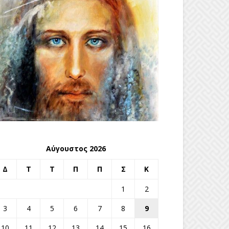
Αύγουστος 2026
Δ
Τ
Τ
Π
Π
Σ
Κ
1
2
3
4
5
6
7
8
9
10
11
12
13
14
15
16