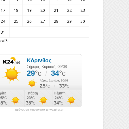
17
18
19
20
21
22
23
24
25
26
27
28
29
30
31
Ιούλ
πρόγνωση καιρού από το weather.gr