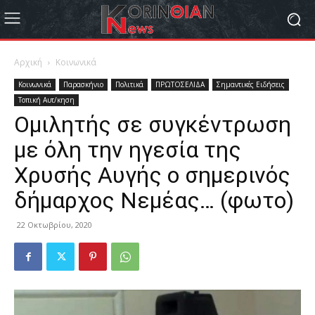
Αρχική
Κοινωνικά
Κοινωνικά
Παρασκήνιο
Πολιτικά
ΠΡΩΤΟΣΕΛΙΔΑ
Σημαντικές Ειδήσεις
Τοπική Αυτ/κηση
Ομιλητής σε συγκέντρωση
με όλη την ηγεσία της
Χρυσής Αυγής ο σημερινός
δήμαρχος Νεμέας… (φωτο)
22 Οκτωβρίου, 2020