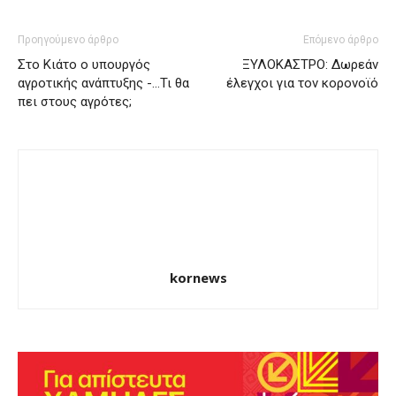
Προηγούμενο άρθρο
Επόμενο άρθρο
Στο Κιάτο ο υπουργός
ΞΥΛΟΚΑΣΤΡΟ: Δωρεάν
αγροτικής ανάπτυξης -…Τι θα
έλεγχοι για τον κορονοϊό
πει στους αγρότες;
kornews