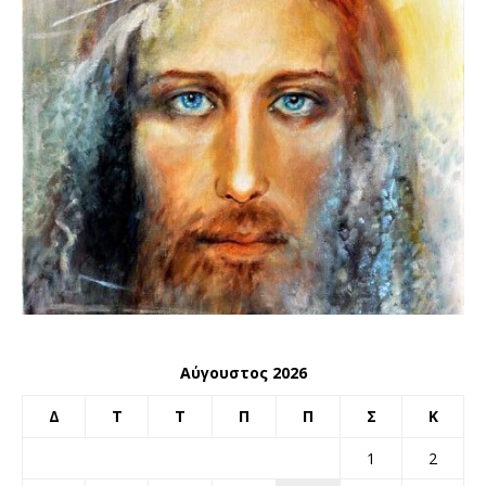
Αύγουστος 2026
Δ
Τ
Τ
Π
Π
Σ
Κ
1
2