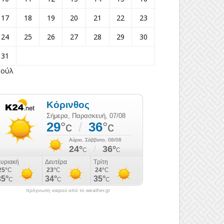
17
18
19
20
21
22
23
24
25
26
27
28
29
30
31
Ιούλ
πρόγνωση καιρού από το weather.gr