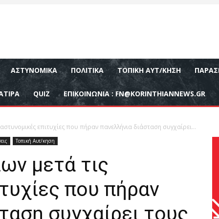
ΑΣΤΥΝΟΜΙΚΆ
ΠΟΛΙΤΙΚΆ
ΤΟΠΙΚΉ ΑΥΤ/ΚΗΣΗ
ΠΑΡΑΣ
ΑΤΙΡΑ
QUIZ
ΕΠΙΚΟΙΝΩΝΊΑ :
FN@KORINTHIANNEWS.GR
 αστυνομικές επιτυχίες που πήραν πανελλήνια διάσταση συγχαίρει...
εις
Τοπική Αυτ/κηση
ων μετά τις
τυχίες που πήραν
ταση συγχαίρει τους