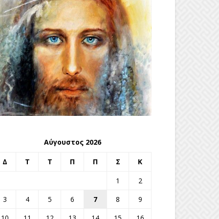
Αύγουστος 2026
Δ
Τ
Τ
Π
Π
Σ
Κ
1
2
3
4
5
6
7
8
9
10
11
12
13
14
15
16