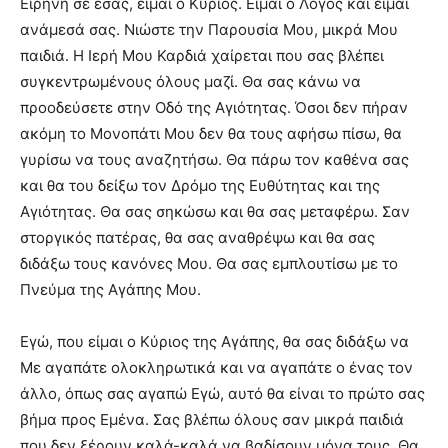
Ειρήνη σε εσάς, είμαι ο Κύριος. Είμαι ο Λόγος και είμαι
ανάμεσά σας. Νιώστε την Παρουσία Μου, μικρά Μου
παιδιά. Η Ιερή Μου Καρδιά χαίρεται που σας βλέπει
συγκεντρωμένους όλους μαζί.
Θα σας κάνω να
προοδεύσετε στην Οδό της Αγιότητας. Όσοι δεν πήραν
ακόμη το Μονοπάτι Μου δεν θα τους αφήσω πίσω, θα
γυρίσω να τους αναζητήσω. Θα πάρω τον καθένα σας
και θα του δείξω τον Δρόμο της Ευθύτητας και της
Αγιότητας. Θα σας σηκώσω και θα σας μεταφέρω. Σαν
στοργικός πατέρας, θα σας αναθρέψω και θα σας
διδάξω τους κανόνες Μου. Θα σας εμπλουτίσω με το
Πνεύμα της Αγάπης Μου.
Εγώ, που είμαι ο Κύριος της Αγάπης, θα σας διδάξω να
Με αγαπάτε ολοκληρωτικά και να αγαπάτε ο ένας τον
άλλο, όπως σας αγαπώ Εγώ, αυτό θα είναι το πρώτο σας
βήμα προς Εμένα. Σας βλέπω όλους σαν μικρά παιδιά
που δεν ξέρουν καλά-καλά να βαδίσουν μόνα τους. Θα