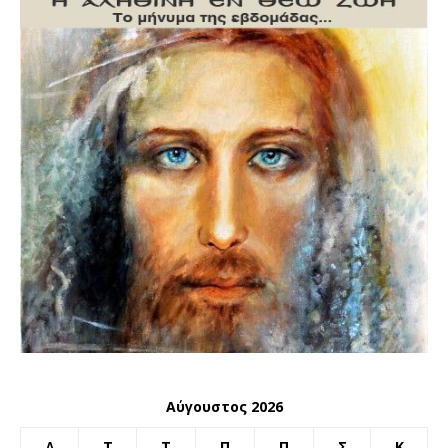
Αύγουστος 2026
Δ
Τ
Τ
Π
Π
Σ
Κ