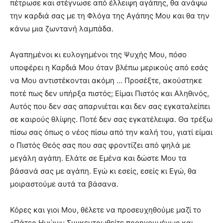
πέτρωσε και στέγνωσε από έλλειψη αγάπης, θα ανάψω
την καρδιά σας με τη Φλόγα της Αγάπης Μου και θα την
κάνω μια ζωντανή λαμπάδα.
Αγαπημένοι κι ευλογημένοι της Ψυχής Μου, πόσο
υποφέρει η Καρδιά Μου όταν βλέπω μερικούς από εσάς
να Μου αντιστέκονται ακόμη … Προσέξτε, ακούστηκε
ποτέ πως δεν υπήρξα πιστός; Eίμαι Πιστός και Αληθινός,
Αυτός που δεν σας απαρνιέται και δεν σας εγκαταλείπει
σε καιρούς θλίψης. Ποτέ δεν σας εγκατέλειψα. Θα τρέξω
πίσω σας όπως ο νέος πίσω από την καλή του, γιατί είμαι
ο Πιστός Θεός σας που σας φροντίζει από ψηλά με
μεγάλη αγάπη. Ελάτε σε Εμένα και δώστε Μου τα
βάσανά σας με αγάπη. Εγώ κι εσείς, εσείς κι Εγώ, θα
μοιραστούμε αυτά τα βάσανα.
Κόρες και γιοι Μου, θέλετε να προσευχηθούμε μαζί το
«Πάτερ Ημών»; Συγκεντρωθείτε προηγουμένως και