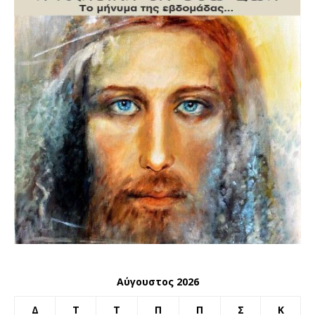
Αύγουστος 2026
Δ
Τ
Τ
Π
Π
Σ
Κ