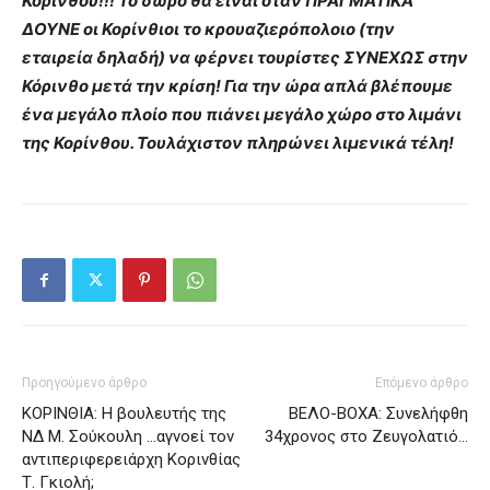
Κορίνθου!!! Το δώρο θα είναι όταν ΠΡΑΓΜΑΤΙΚΑ
ΔΟΥΝΕ οι Κορίνθιοι το κρουαζιερόπολοιο (την
εταιρεία δηλαδή) να φέρνει τουρίστες ΣΥΝΕΧΩΣ στην
Κόρινθο μετά την κρίση! Για την ώρα απλά βλέπουμε
ένα μεγάλο πλοίο που πιάνει μεγάλο χώρο στο λιμάνι
της Κορίνθου. Τουλάχιστον πληρώνει λιμενικά τέλη!
Προηγούμενο άρθρο
Επόμενο άρθρο
ΚΟΡΙΝΘΙΑ: Η βουλευτής της
ΒΕΛΟ-ΒΟΧΑ: Συνελήφθη
ΝΔ Μ. Σούκουλη …αγνοεί τον
34χρονος στο Ζευγολατιό…
αντιπεριφερειάρχη Κορινθίας
Τ. Γκιολή;