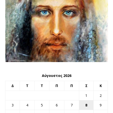
Αύγουστος 2026
Δ
Τ
Τ
Π
Π
Σ
Κ
1
2
3
4
5
6
7
8
9