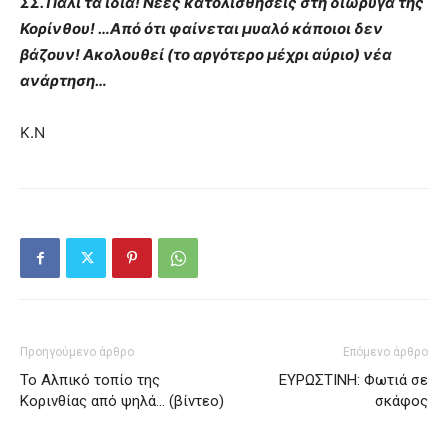
ΣΣ. Πάλι τα ίδια! Νέες κατολισθήσεις στη διώρυγα της
Κορίνθου! …Από ότι φαίνεται μυαλό κάποιοι δεν
βάζουν! Ακολουθεί (το αργότερο μέχρι αύριο) νέα
ανάρτηση…
Κ.Ν
Προηγούμενο άρθρο
Επόμενο άρθρο
Το Αλπικό τοπίο της
ΕΥΡΩΣΤΙΝΗ: Φωτιά σε
Κορινθίας από ψηλά… (βίντεο)
σκάφος