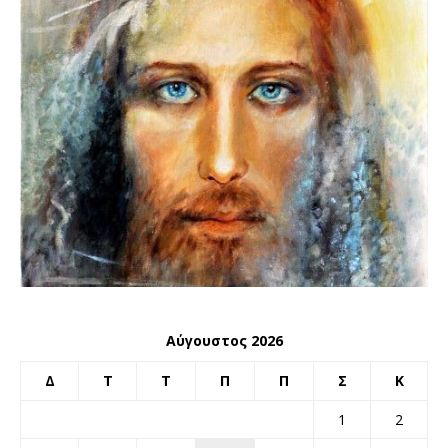
Αύγουστος 2026
Δ
Τ
Τ
Π
Π
Σ
Κ
1
2