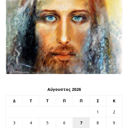
Αύγουστος 2026
Δ
Τ
Τ
Π
Π
Σ
Κ
1
2
3
4
5
6
7
8
9