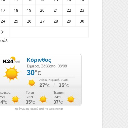
17
18
19
20
21
22
23
24
25
26
27
28
29
30
31
Ιούλ
πρόγνωση καιρού από το weather.gr