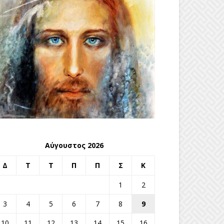
Αύγουστος 2026
Δ
Τ
Τ
Π
Π
Σ
Κ
1
2
3
4
5
6
7
8
9
10
11
12
13
14
15
16