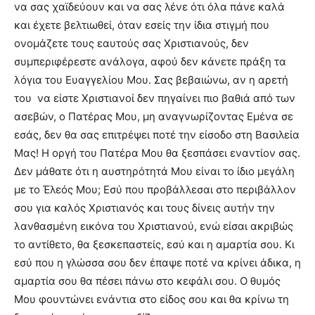
να σας χαϊδεύουν και να σας λένε ότι όλα πάνε καλά
και έχετε βελτιωθεί, όταν εσείς την ίδια στιγμή που
ονομάζετε τους εαυτούς σας Χριστιανούς, δεν
συμπεριφέρεστε ανάλογα, αφού δεν κάνετε πράξη τα
λόγια του Ευαγγελίου Μου. Σας βεβαιώνω, αν η αρετή
του να είστε Χριστιανοί δεν πηγαίνει πιο βαθιά από των
ασεβών, ο Πατέρας Μου, μη αναγνωρίζοντας Εμένα σε
εσάς, δεν θα σας επιτρέψει ποτέ την είσοδο στη Βασιλεία
Μας! Η οργή του Πατέρα Μου θα ξεσπάσει εναντίον σας.
Δεν μάθατε ότι η αυστηρότητά Μου είναι το ίδιο μεγάλη
µε το Έλεός Μου; Εσύ που προβάλλεσαι στο περιβάλλον
σου για καλός Χριστιανός και τους δίνεις αυτήν την
λανθασμένη εικόνα του Χριστιανού, ενώ είσαι ακριβώς
το αντίθετο, θα ξεσκεπαστείς, εσύ και η αμαρτία σου. Κι
εσύ που η γλώσσα σου δεν έπαψε ποτέ να κρίνει άδικα, η
αμαρτία σου θα πέσει πάνω στο κεφάλι σου. Ο θυμός
Μου φουντώνει ενάντια στο είδος σου και θα κρίνω τη