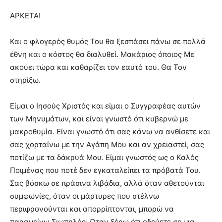
ΑΡΚΕΤΑ!
Και ο φλογερός θυμός Του θα ξεσπάσει πάνω σε πολλά
έθνη και ο κόστος θα διαλυθεί. Μακάριος όποιος Με
ακούει τώρα και καθαρίζει τον εαυτό του. Θα Τον
στηρίξω.
Είμαι ο Ιησούς Χριστός και είμαι ο Συγγραφέας αυτών
των Μηνυμάτων, και είναι γνωστό ότι κυβερνώ µε
μακροθυμία. Είναι γνωστό ότι σας κάνω να ανθίσετε και
σας χορταίνω με την Αγάπη Μου και αν χρειαστεί, σας
ποτίζω µε τα δάκρυά Μου. Είμαι γνωστός ως ο Καλός
Ποιμένας που ποτέ δεν εγκαταλείπει τα πρόβατά Του.
Σας βόσκω σε πράσινα λιβάδια, αλλά όταν αθετούνται
συμφωνίες, όταν οι μάρτυρες που στέλνω
περιφρονούνται και απορρίπτονται, μπορώ να
παραμείνω Σιωπηλός; Όταν ξέρω ότι οδεύετε σε µια