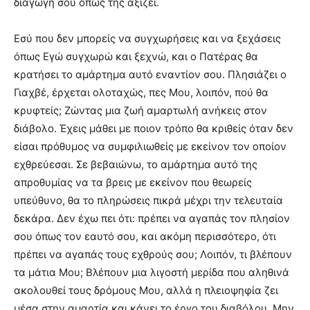
διαγωγή σου όπως της αξίζει.
Εσύ που δεν μπορείς να συγχωρήσεις και να ξεχάσεις
όπως Εγώ συγχωρώ και ξεχνώ, και ο Πατέρας θα
κρατήσει το αμάρτημα αυτό εναντίον σου. Πλησιάζει ο
Γιαχβέ, έρχεται ολοταχώς, πες Μου, λοιπόν, πού θα
κρυφτείς; Ζώντας μια ζωή αμαρτωλή ανήκεις στον
διάβολο. Έχεις μάθει µε ποιον τρόπο θα κριθείς όταν δεν
είσαι πρόθυμος να συμφιλιωθείς µε εκείνον τον οποίον
εχθρεύεσαι. Σε βεβαιώνω, το αμάρτημα αυτό της
απροθυμίας να τα βρεις µε εκείνον που θεωρείς
υπεύθυνο, θα το πληρώσεις πικρά μέχρι την τελευταία
δεκάρα. Δεν έχω πει ότι: πρέπει να αγαπάς τον πλησίον
σου όπως τον εαυτό σου, και ακόμη περισσότερο, ότι
πρέπει να αγαπάς τους εχθρούς σου; Λοιπόν, τι βλέπουν
τα µάτια Μου; Βλέπουν μια λιγοστή μερίδα που αληθινά
ακολουθεί τους δρόμους Μου, αλλά η πλειοψηφία ζει
μέσα στην αμαρτία και κάνει το έργο του διαβόλου. Μην