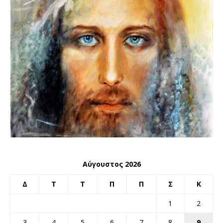
Αύγουστος 2026
Δ
Τ
Τ
Π
Π
Σ
Κ
1
2
3
4
5
6
7
8
9