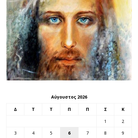
Αύγουστος 2026
Δ
Τ
Τ
Π
Π
Σ
Κ
1
2
3
4
5
6
7
8
9