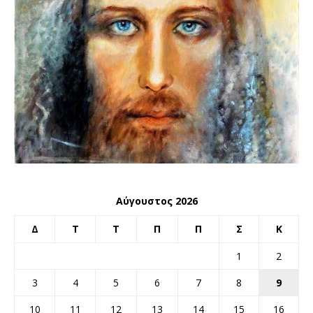
Αύγουστος 2026
Δ
Τ
Τ
Π
Π
Σ
Κ
1
2
3
4
5
6
7
8
9
10
11
12
13
14
15
16