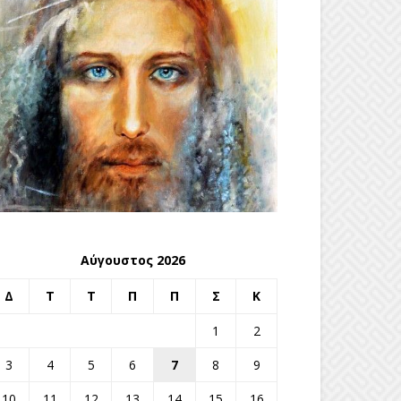
Αύγουστος 2026
Δ
Τ
Τ
Π
Π
Σ
Κ
1
2
3
4
5
6
7
8
9
10
11
12
13
14
15
16