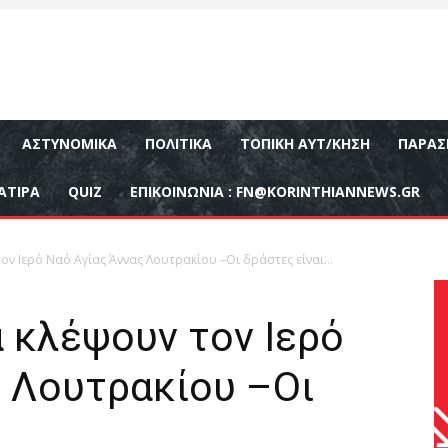
ΑΣΤΥΝΟΜΙΚΆ
ΠΟΛΙΤΙΚΆ
ΤΟΠΙΚΉ ΑΥΤ/ΚΗΣΗ
ΠΑΡΑΣ
ΑΤΙΡΑ
QUIZ
ΕΠΙΚΟΙΝΩΝΊΑ :
FN@KORINTHIANNEWS.GR
ν Ιερό Ναό Αγίας Άννας Λουτρακίου –Οι δράστες είναι…
 κλέψουν τον Ιερό
ς Λουτρακίου –Οι