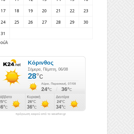
17
18
19
20
21
22
23
24
25
26
27
28
29
30
31
Ιούλ
πρόγνωση καιρού από το weather.gr