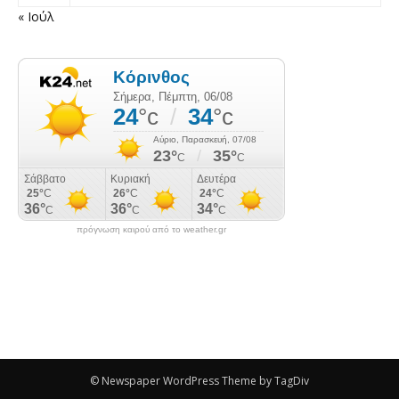
« Ιούλ
πρόγνωση καιρού από το weather.gr
© Newspaper WordPress Theme by TagDiv