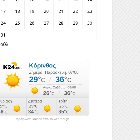
17
18
19
20
21
22
23
24
25
26
27
28
29
30
31
Ιούλ
πρόγνωση καιρού από το weather.gr