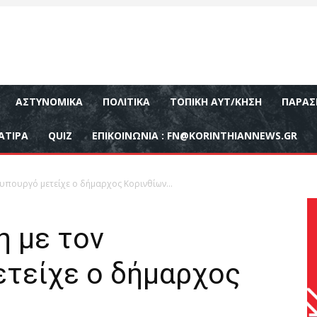
ΑΣΤΥΝΟΜΙΚΆ
ΠΟΛΙΤΙΚΆ
ΤΟΠΙΚΉ ΑΥΤ/ΚΗΣΗ
ΠΑΡΑΣ
ΑΤΙΡΑ
QUIZ
ΕΠΙΚΟΙΝΩΝΊΑ :
FN@KORINTHIANNEWS.GR
θυπουργό μετείχε ο δήμαρχος Κορινθίων…
η με τον
τείχε ο δήμαρχος