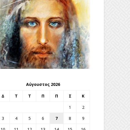
Αύγουστος 2026
Δ
Τ
Τ
Π
Π
Σ
Κ
1
2
3
4
5
6
7
8
9
10
11
12
13
14
15
16