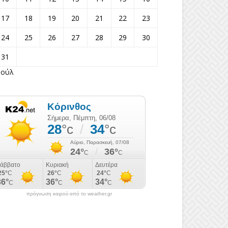
17
18
19
20
21
22
23
24
25
26
27
28
29
30
31
Ιούλ
πρόγνωση καιρού από το weather.gr