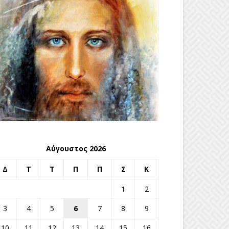
Αύγουστος 2026
Δ
Τ
Τ
Π
Π
Σ
Κ
1
2
3
4
5
6
7
8
9
10
11
12
13
14
15
16