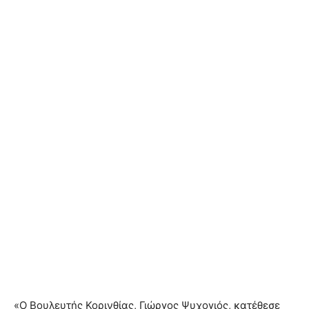
«Ο Βουλευτής Κορινθίας, Γιώργος Ψυχογιός, κατέθεσε