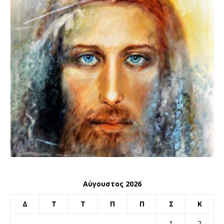
Αύγουστος 2026
Δ
Τ
Τ
Π
Π
Σ
Κ
1
2