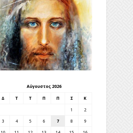
Αύγουστος 2026
Δ
Τ
Τ
Π
Π
Σ
Κ
1
2
3
4
5
6
7
8
9
10
11
12
13
14
15
16