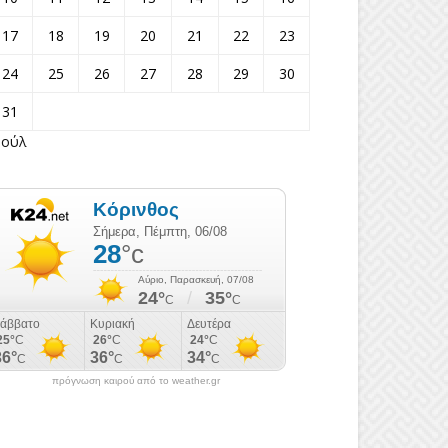
17
18
19
20
21
22
23
24
25
26
27
28
29
30
31
Ιούλ
πρόγνωση καιρού από το weather.gr