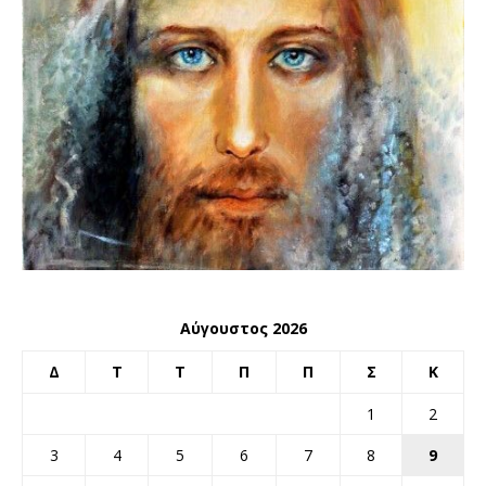
Αύγουστος 2026
Δ
Τ
Τ
Π
Π
Σ
Κ
1
2
3
4
5
6
7
8
9