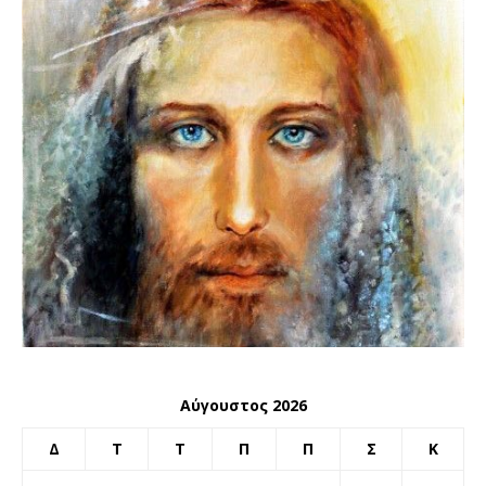
Αύγουστος 2026
Δ
Τ
Τ
Π
Π
Σ
Κ