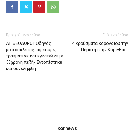
Προηγούμενο άρθρο
Επόμενο άρθρο
ΑΓ.ΘΕΟΔΩΡΟΙ: Οδηγός
4 κρούσματα κορονοϊού την
μοτοσικλέτας παρέσυρε,
Πέμπτη στην Κορινθία…
τραυμάτισε και εγκατέλειψε
53χρονη πεζή- Εντοπίστηκε
και συνελήφθη…
kornews