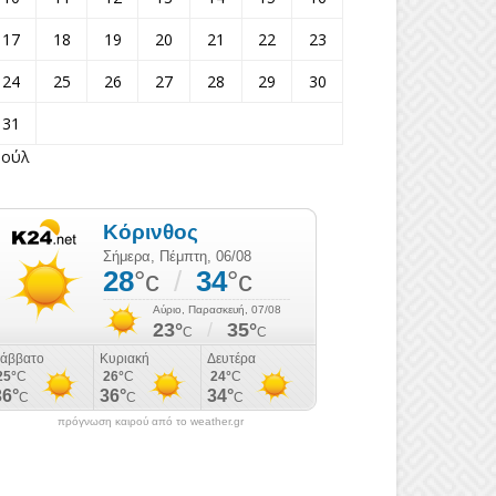
17
18
19
20
21
22
23
24
25
26
27
28
29
30
31
Ιούλ
πρόγνωση καιρού από το weather.gr