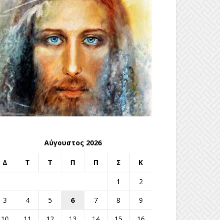
Αύγουστος 2026
Δ
Τ
Τ
Π
Π
Σ
Κ
1
2
3
4
5
6
7
8
9
10
11
12
13
14
15
16