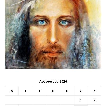
Αύγουστος 2026
Δ
Τ
Τ
Π
Π
Σ
Κ
1
2