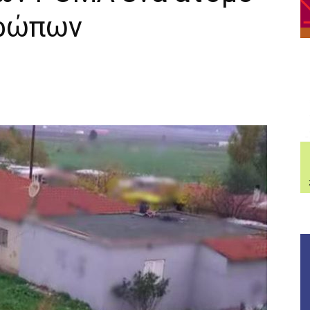
θρώπων