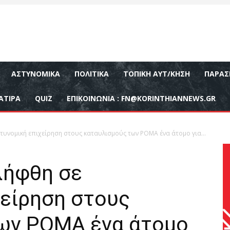
ΑΣΤΥΝΟΜΙΚΆ
ΠΟΛΙΤΙΚΆ
ΤΟΠΙΚΉ ΑΥΤ/ΚΗΣΗ
ΠΑΡΑΣ
ΑΤΙΡΑ
QUIZ
ΕΠΙΚΟΙΝΩΝΊΑ :
FN@KORINTHIANNEWS.GR
τυνομική επιχείρηση στους καταυλισμούς των ΡΟΜΑ ένα άτομο για...
λήφθη σε
χείρηση στους
ων ΡΟΜΑ ένα άτομο