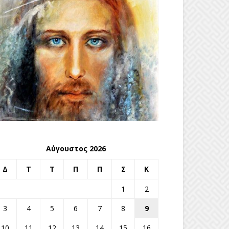
Αύγουστος 2026
Δ
Τ
Τ
Π
Π
Σ
Κ
1
2
3
4
5
6
7
8
9
10
11
12
13
14
15
16