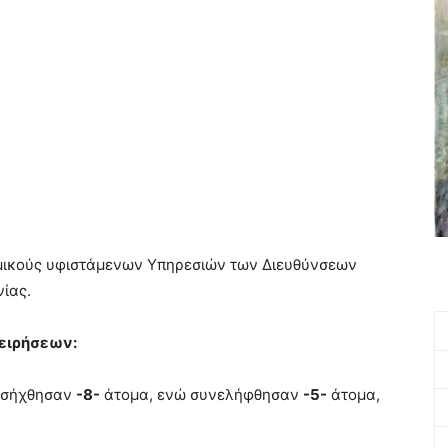
ομικούς υφιστάμενων Υπηρεσιών των Διευθύνσεων
ίας.
χειρήσεων:
οσήχθησαν
-8-
άτομα, ενώ συνελήφθησαν
-5-
άτομα,