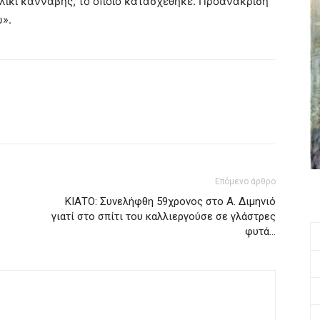
ιλίκι κάνναβης, το οποίο κατασχέθηκε. Προανάκριση
υ».
Επόμενο άρθρο
ΚΙΑΤΟ: Συνελήφθη 59χρονος στο Α. Διμηνιό
γιατί στο σπίτι του καλλιεργούσε σε γλάστρες
φυτά…