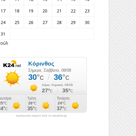
17
18
19
20
21
22
23
24
25
26
27
28
29
30
31
Ιούλ
πρόγνωση καιρού από το weather.gr