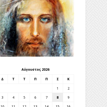
Αύγουστος 2026
Δ
Τ
Τ
Π
Π
Σ
Κ
1
2
3
4
5
6
7
8
9
10
11
12
13
14
15
16