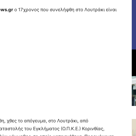
ews.gr
ο 17χρονος που συνελήφθη στο Λουτράκι είναι
η, χθες το απόγευμα, στο Λουτράκι, από
ταστολής του Εγκλήματος (Ο.Π.Κ.Ε.) Κορινθίας,