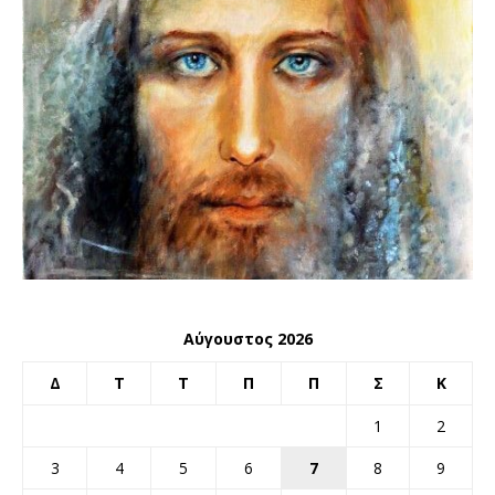
Αύγουστος 2026
Δ
Τ
Τ
Π
Π
Σ
Κ
1
2
3
4
5
6
7
8
9