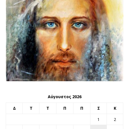
Αύγουστος 2026
Δ
Τ
Τ
Π
Π
Σ
Κ
1
2