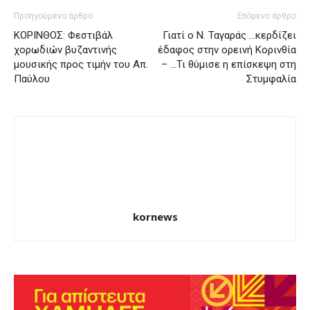
Προηγούμενο άρθρο
Επόμενο άρθρο
ΚΟΡΙΝΘΟΣ: Φεστιβάλ
Γιατί ο Ν. Ταγαράς …κερδίζει
χορωδιών βυζαντινής
έδαφος στην ορεινή Κορινθία
μουσικής προς τιμήν του Απ.
– …Τι θύμισε η επίσκεψη στη
Παύλου
Στυμφαλία
kornews