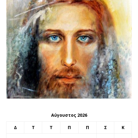
Αύγουστος 2026
Δ
Τ
Τ
Π
Π
Σ
Κ