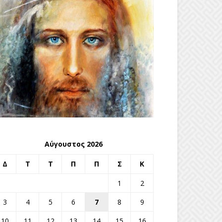
Αύγουστος 2026
Δ
Τ
Τ
Π
Π
Σ
Κ
1
2
3
4
5
6
7
8
9
10
11
12
13
14
15
16