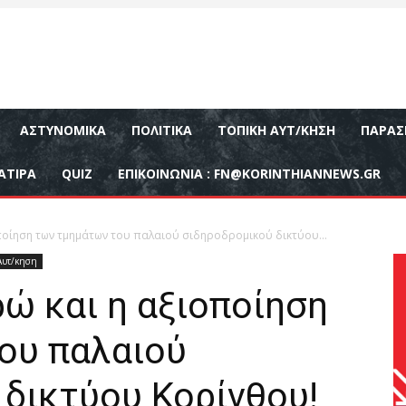
ΑΣΤΥΝΟΜΙΚΆ
ΠΟΛΙΤΙΚΆ
ΤΟΠΙΚΉ ΑΥΤ/ΚΗΣΗ
ΠΑΡΑΣ
ΑΤΙΡΑ
QUIZ
ΕΠΙΚΟΙΝΩΝΊΑ :
FN@KORINTHIANNEWS.GR
οποίηση των τμημάτων του παλαιού σιδηροδρομικού δικτύου...
Αυτ/κηση
ρώ και η αξιοποίηση
ου παλαιού
δικτύου Κορίνθου!