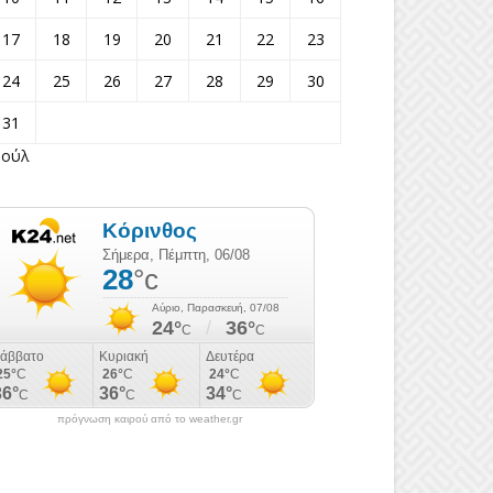
17
18
19
20
21
22
23
24
25
26
27
28
29
30
31
Ιούλ
πρόγνωση καιρού από το weather.gr