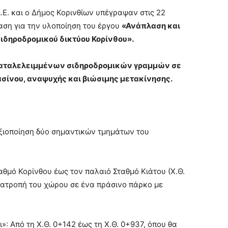
Ε. και ο Δήμος Κορινθίων υπέγραψαν στις 22
αση για την υλοποίηση του έργου
«Ανάπλαση και
ιδηροδρομικού δικτύου Κορίνθου».
καταλελειμμένων σιδηροδρομικών γραμμών σε
ασίνου, αναψυχής και βιώσιμης μετακίνησης.
ξιοποίηση δύο σημαντικών τμημάτων του
αθμό Κορίνθου έως τον παλαιό Σταθμό Κιάτου (Χ.Θ.
ετατροπή του χώρου σε ένα πράσινο πάρκο με
»: Από τη Χ.Θ. 0+142 έως τη Χ.Θ. 0+937, όπου θα