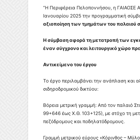
“Η Περιφέρεια Πελοποννήσου, η ΓΑΙΑΟΣΕ Α.
Ιανουαρίου 2025 την προγραμματική σύμβ
αξιοποίηση των τμημάτων του παλαιού σ
Η σύμβαση αφορά τη μετατροπή των εγ
έναν σύγχρονο και λειτουργικό χώρο πρ
Αντικείμενο του έργου
Το έργο περιλαμβάνει την ανάπλαση και α
σιδηροδρομικού δικτύου:
Βόρεια μετρική γραμμή: Από τον παλαιό Στ
99+646 έως Χ.Θ. 103+125), με στόχο τη μ
πεζόδρομους και ποδηλατόδρομους.
Γραμμή μετρικού εύρους «Κόρινθος – Μύλοι