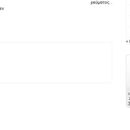
ρεύματος…
εν
« 