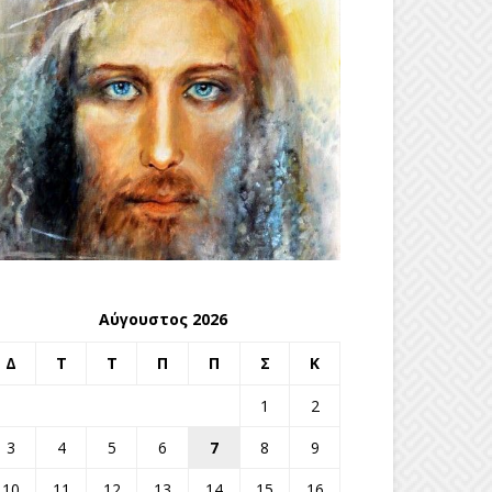
Αύγουστος 2026
Δ
Τ
Τ
Π
Π
Σ
Κ
1
2
3
4
5
6
7
8
9
10
11
12
13
14
15
16