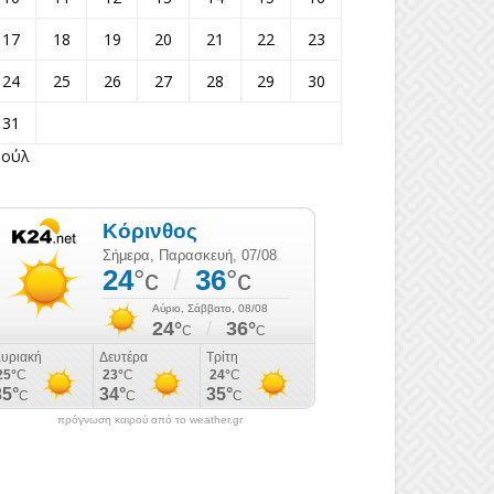
17
18
19
20
21
22
23
24
25
26
27
28
29
30
31
Ιούλ
πρόγνωση καιρού από το weather.gr