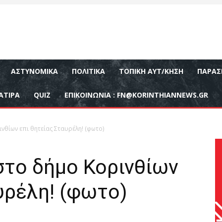
ΑΣΤΥΝΟΜΙΚΆ
ΠΟΛΙΤΙΚΆ
ΤΟΠΙΚΉ ΑΥΤ/ΚΗΣΗ
ΠΑΡΑΣ
ΑΤΙΡΑ
QUIZ
ΕΠΙΚΟΙΝΩΝΊΑ :
FN@KORINTHIANNEWS.GR
νθίων επι θητείας Σταυρέλη! (φωτο)
στο δήμο Κορινθίων
υρέλη! (φωτο)