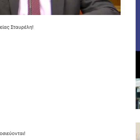
είας Σταυρέλη!
οσιεύονται!