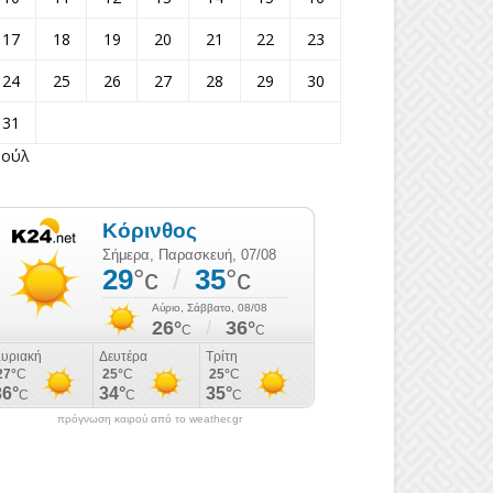
17
18
19
20
21
22
23
24
25
26
27
28
29
30
31
Ιούλ
πρόγνωση καιρού από το weather.gr