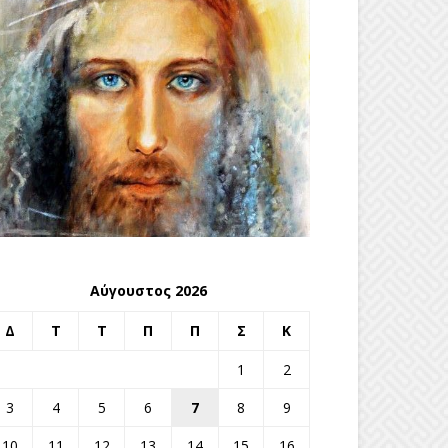
Αύγουστος 2026
Δ
Τ
Τ
Π
Π
Σ
Κ
1
2
3
4
5
6
7
8
9
10
11
12
13
14
15
16