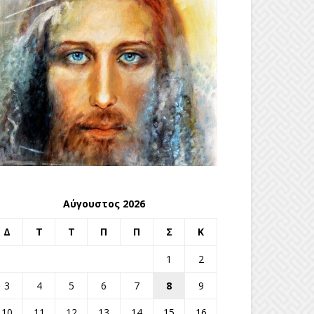
Αύγουστος 2026
Δ
Τ
Τ
Π
Π
Σ
Κ
1
2
3
4
5
6
7
8
9
10
11
12
13
14
15
16