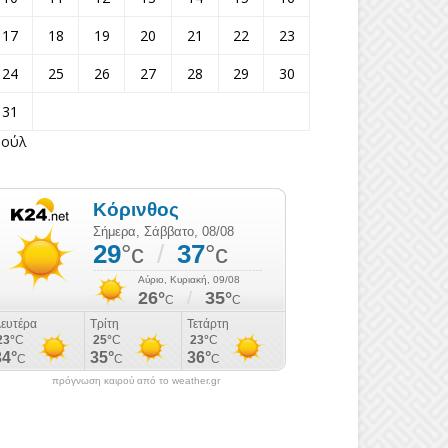
17
18
19
20
21
22
23
24
25
26
27
28
29
30
31
Ιούλ
πρόγνωση καιρού από το weather.gr