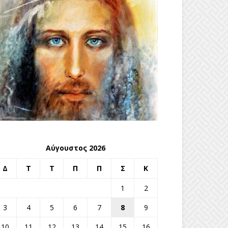
Αύγουστος 2026
Δ
Τ
Τ
Π
Π
Σ
Κ
1
2
3
4
5
6
7
8
9
10
11
12
13
14
15
16