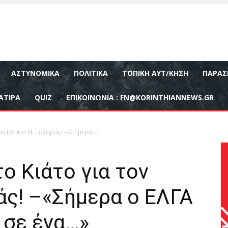
ΑΣΤΥΝΟΜΙΚΆ
ΠΟΛΙΤΙΚΆ
ΤΟΠΙΚΉ ΑΥΤ/ΚΗΣΗ
ΠΑΡΑΣ
ΑΤΙΡΑ
QUIZ
ΕΠΙΚΟΙΝΩΝΊΑ :
FN@KORINTHIANNEWS.GR
ον ΕΛΓΑ ο Ν. Ταγαράς! –«Σήμερα...
το Κιάτο για τον
άς! –«Σήμερα ο ΕΛΓΑ
 σε ένα…»