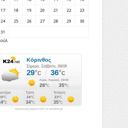
17
18
19
20
21
22
23
24
25
26
27
28
29
30
31
Ιούλ
πρόγνωση καιρού από το weather.gr